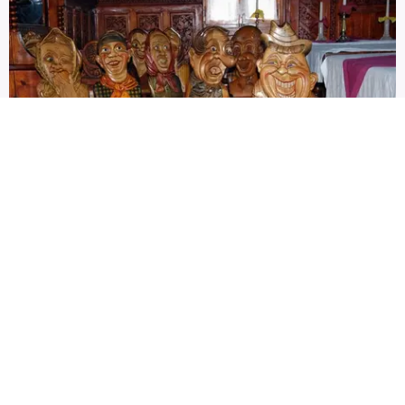
Národní přírodní rezervace Revíz je největším
moravským rašeliništěm se dvěma jezírky a
prochází jím naučná stezka po dřevěných
chodnících.
Závěrečná část naučné stezky vede velkému