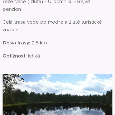
rezervace ( žlutá) - U pomníku - Rejvíz,
penzion.
Celá trasa vede po modré a žluté turistické
značce.
Délka trasy:
2,5 km
Obtížnost:
lehká