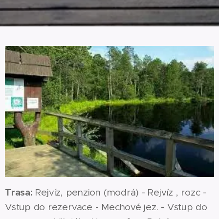
Trasa:
Rejvíz, penzion (modrá) - Rejvíz , rozc -
Vstup do rezervace - Mechové jez. - Vstup do